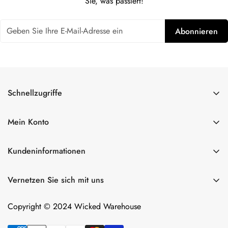
Sie, was passiert!
Alter bestätigen
Abonnieren
Sind Sie 18 Jahre alt oder älter?
Nein, bin ich nicht.
Ja, das bin ich.
Schnellzugriffe
Alles einkaufen
Mein Konto
Lulexy Leder
Konto
Für Ihn
Kundeninformationen
Warenkorb
Dildos
Über uns
Wunschliste
Vernetzen Sie sich mit uns
Intimgeräte
Retouren
Vergleichen Sie
Versand
Copyright © 2024 Wicked Warehouse
Kontakt
Datenschutzerklärung